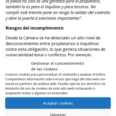
la fianza no solo es una garantía para el propietario,
también lo es para el inquilino y para terceros. No
cumplir este trámite pone en riesgo la validez del contrato
y abre la puerta a sanciones importantes”.
Riesgos del incumplimiento
Desde la Cámara se ha detectado un alto nivel de
desconocimiento entre propietarios e inquilinos
sobre esta obligación, lo que genera situaciones de
vulnerabilidad legal y conflictos. Por ejemplo,
inquilinos que descubren que su fianza no está
Gestionar el consentimiento
depositada legalmente pueden presentar denuncias,
de las cookies
especialmente en momentos de negociación de
Usamos cookies para personalizar el contenido y analizar el tráfico.
condiciones, renovaciones o subidas de renta.
Compartimos información sobre el uso que haga del sitio web con
nuestros partners de análisis web. Puedes ejercer tus derechos de
En otros casos, propietarios que se niegan a devolver
limitación de uso de cookies de este sitio web rechazando o
la fianza o que no pueden justificar el uso de ese
aceptando todas o algunas no esenciales.
dinero ante la falta de depósito formal incurren en
Aceptar cookies
incumplimientos legales que pueden derivar en
sanciones o litigios.
Denegar