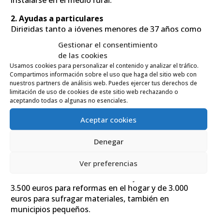
instalarse en el medio rural.
2. Ayudas a particulares
Dirigidas tanto a jóvenes menores de 37 años como
a mayores de esa edad, incluyen subvenciones para:
Gestionar el consentimiento
El pago de alquiler o de cuotas hipotecarias.
de las cookies
Usamos cookies para personalizar el contenido y analizar el tráfico.
Obras de reforma o rehabilitación de la vivienda
Compartimos información sobre el uso que haga del sitio web con
habitual.
nuestros partners de análisis web. Puedes ejercer tus derechos de
limitación de uso de cookies de este sitio web rechazando o
Gastos técnicos vinculados a la construcción o
aceptando todas o algunas no esenciales.
rehabilitación.
Aceptar cookies
En el caso de los mayores de 37 años, las ayudas al
alquiler alcanzan los 3.500 euros, y pueden llegar
Denegar
hasta 4.000 euros en viviendas situadas en
municipios con menos de 2.000 habitantes.
Ver preferencias
Para obras de rehabilitación, las ayudas son de hasta
3.500 euros para reformas en el hogar y de 3.000
euros para sufragar materiales, también en
municipios pequeños.