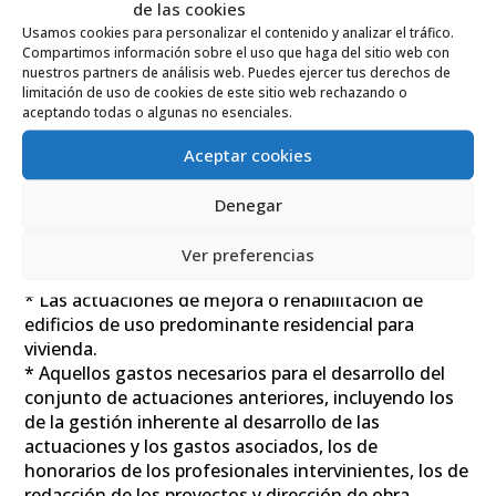
de las cookies
–
Real Decreto 853/2021
, de 5 de octubre, por el que
Usamos cookies para personalizar el contenido y analizar el tráfico.
se regulan los programas de ayuda en materia de
Compartimos información sobre el uso que haga del sitio web con
rehabilitación residencial y vivienda social del Plan de
nuestros partners de análisis web. Puedes ejercer tus derechos de
limitación de uso de cookies de este sitio web rechazando o
Recuperación, Transformación y Resiliencia.
aceptando todas o algunas no esenciales.
El objetivo principal de las medidas en el contexto
Aceptar cookies
del Plan de Recuperación, Transformación y
Resiliencia son la rehabilitación y mejora del parque
Denegar
de viviendas para reducir su consumo energético.
Las actuaciones subvencionables con cargo a estos
Ver preferencias
programas son:
* Las actuaciones de mejora o rehabilitación de
edificios de uso predominante residencial para
vivienda.
* Aquellos gastos necesarios para el desarrollo del
conjunto de actuaciones anteriores, incluyendo los
de la gestión inherente al desarrollo de las
actuaciones y los gastos asociados, los de
honorarios de los profesionales intervinientes, los de
redacción de los proyectos y dirección de obra,