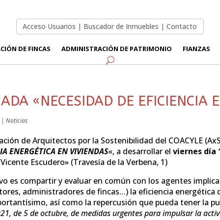
Acceso Usuarios
|
Buscador de Inmuebles
|
Contacto
CIÓN DE FINCAS
ADMINISTRACIÓN DE PATRIMONIO
FIANZAS
ADA «NECESIDAD DE EFICIENCIA 
|
Noticias
ción de Arquitectos por la Sostenibilidad del COACYLE (AxS
IA ENERGÉTICA EN VIVIENDAS
«, a desarrollar el
viernes día 
 Vicente Escudero» (Travesía de la Verbena, 1)
vo es compartir y evaluar en común con los agentes implicad
ores, administradores de fincas…) la eficiencia energética d
ortantísimo, así como la repercusión que pueda tener la pu
21, de 5 de octubre, de medidas urgentes para impulsar la activi