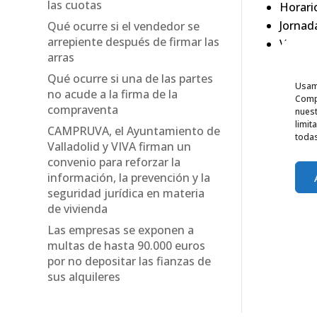
las cuotas
Horari
Jornad
Qué ocurre si el vendedor se
arrepiente después de firmar las
Ver pr
arras
Qué ocurre si una de las partes
Usamo
no acude a la firma de la
Compa
compraventa
nuest
limit
CAMPRUVA, el Ayuntamiento de
todas
Valladolid y VIVA firman un
convenio para reforzar la
información, la prevención y la
seguridad jurídica en materia
de vivienda
Las empresas se exponen a
multas de hasta 90.000 euros
por no depositar las fianzas de
sus alquileres