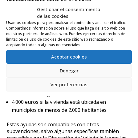
Gestionar el consentimiento
Hasta 7 mensualidades en municipios de entre
de las cookies
2.000 y 20.000 habitantes
Usamos cookies para personalizar el contenido y analizar el tráfico.
Hasta 10 mensualidades en municipios de menos
Compartimos información sobre el uso que haga del sitio web con
nuestros partners de análisis web. Puedes ejercer tus derechos de
de 2.000 habitantes
limitación de uso de cookies de este sitio web rechazando o
aceptando todas o algunas no esenciales.
El importe del alquiler no puede superar los 550
euros/mes.
Aceptar cookies
¿Cuánto se puede recibir?
Denegar
El importe máximo de ayuda por solicitante será:
Ver preferencias
3.500 euros en general
4.000 euros si la vivienda está ubicada en
municipios de menos de 2.000 habitantes
Estas ayudas son compatibles con otras
subvenciones, salvo algunas específicas también