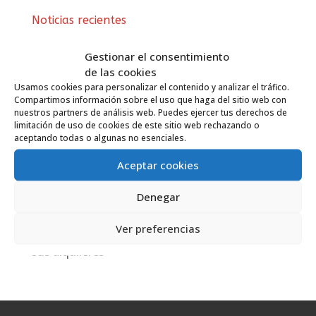
Noticias recientes
Qué puede hacer una comunidad si un vecino
Gestionar el consentimiento
no paga las cuotas
de las cookies
Qué ocurre si el vendedor se arrepiente
Usamos cookies para personalizar el contenido y analizar el tráfico.
después de firmar las arras
Compartimos información sobre el uso que haga del sitio web con
nuestros partners de análisis web. Puedes ejercer tus derechos de
Qué ocurre si una de las partes no acude a la
limitación de uso de cookies de este sitio web rechazando o
firma de la compraventa
aceptando todas o algunas no esenciales.
CAMPRUVA, el Ayuntamiento de Valladolid y
Aceptar cookies
VIVA firman un convenio para reforzar la
información, la prevención y la seguridad
Denegar
jurídica en materia de vivienda
Las empresas se exponen a multas de hasta
Ver preferencias
90.000 euros por no depositar las fianzas de
sus alquileres